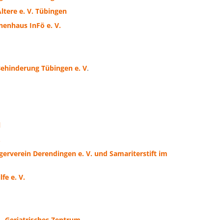
tere e. V. Tübingen
nenhaus InFö e. V.
Behinderung Tübingen e. V
.
l
.
gerverein Derendingen e. V. und Samariterstift im
fe e. V.
- Geriatrisches Zentrum