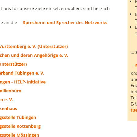
B
T
 uns für unsere Ziele einsetzen wollen, sind herzlich
B
T
ne an die
Sprecherin und Sprecher des Netzwerks
B
ürttemberg e. V. (Unterstützer)
...
schen und deren Angehörige e. V.
Unterstützer)
erband Tübingen e. V.
Koo
und
ngen - HELP-Initiative
En
milienbüro
be
Te
n e. V.
E-M
nkenhaus
tu
gsstelle Tübingen
gsstelle Rottenburg
gsstelle Mössingen