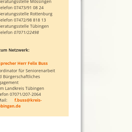
eratungsstelle Mössingen
elefon 07473/91 08 24
eratungsstelle Rottenburg
elefon 07472/98 818 13
eratungsstelle Tübingen
Telefon
07071/22498
 zum Netzwerk:
Sprecher Herr Felix Buss
rdinator für Seniorenarbeit
 Bürgerschaftliches
gagement
im Landkreis Tübingen
lefon 07071/207-2064
ail:
f.buss@kreis-
ebingen.de